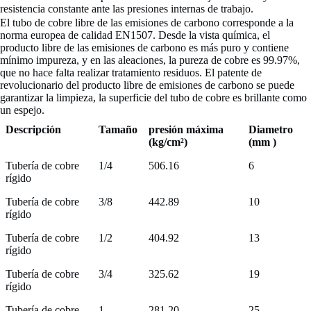
resistencia constante ante las presiones internas de trabajo.
El tubo de cobre libre de las emisiones de carbono corresponde a la
norma europea de calidad EN1507. Desde la vista química, el
producto libre de las emisiones de carbono es más puro y contiene
mínimo impureza, y en las aleaciones, la pureza de cobre es 99.97%,
que no hace falta realizar tratamiento residuos. El patente de
revolucionario del producto libre de emisiones de carbono se puede
garantizar la limpieza, la superficie del tubo de cobre es brillante como
un espejo.
Descripción
Tamaño
presión máxima
Diametro
(kg/cm²)
(mm )
Tubería de cobre
1/4
506.16
6
rígido
Tubería de cobre
3/8
442.89
10
rígido
Tubería de cobre
1/2
404.92
13
rígido
Tubería de cobre
3/4
325.62
19
rígido
Tubería de cobre
1
281.20
25