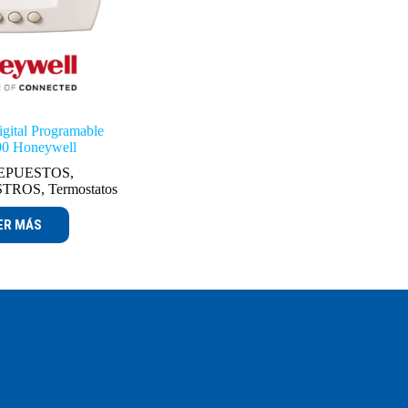
igital Programable
0 Honeywell
EPUESTOS
,
STROS
,
Termostatos
ER MÁS