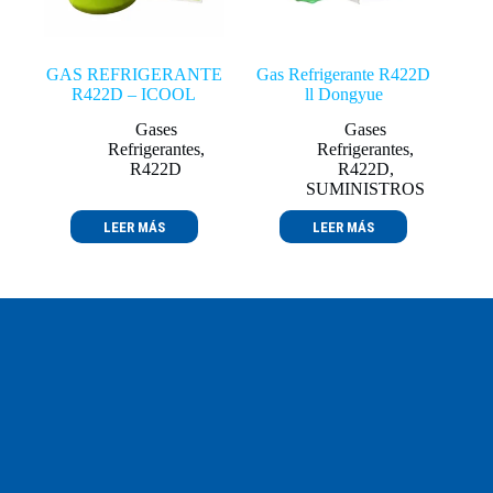
GAS REFRIGERANTE
Gas Refrigerante R422D
R422D – ICOOL
ll Dongyue
Gases
Gases
Refrigerantes
,
Refrigerantes
,
R422D
R422D
,
SUMINISTROS
LEER MÁS
LEER MÁS