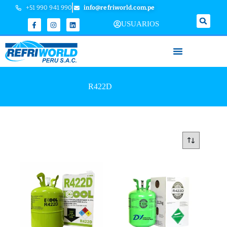
+51 990 941 990
info@refriworld.com.pe
USUARIOS
R422D