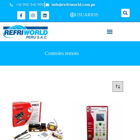
+51 990 941 990
info@refriworld.com.pe
USUARIOS
Controles remoto