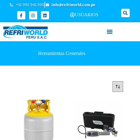
+51 990 941 990
info@refriworld.com.pe
USUARIOS
Herramientas Generales