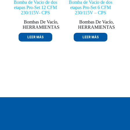
Bomba de Vacio de dos
Bomba de Vacio de dos
etapas Pro-Set 12 CFM
etapas Pro-Set 6 CFM
230/115V- CPS
230/115V – CPS
Bombas De Vacío
,
Bombas De Vacío
,
HERRAMIENTAS
HERRAMIENTAS
LEER MÁS
LEER MÁS