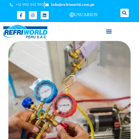
+51 990 941 990
info@refriworld.com.pe
USUARIOS