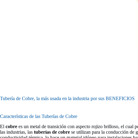
Tubería de Cobre, la más usada en la industria por sus BENEFICIOS
Características de las Tuberías de Cobre
El
cobre
es un metal de transición con aspecto rojizo brilloso, el cual
las industrias, las
tuberías de cobre
se utilizan para la conducción de g
conductividad térmica, lo hace un material idóneo para instalaciones ba