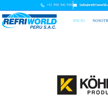
+51 990 941 990
info@refriworld
INICIO
NOSOT