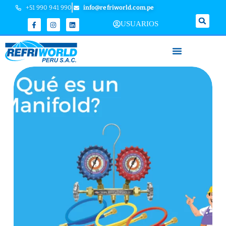
+51 990 941 990
info@refriworld.com.pe
USUARIOS