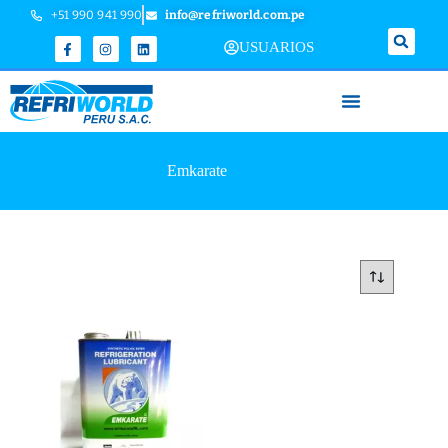
+51 990 941 990
info@refriworld.com.pe
USUARIOS
Emkarate