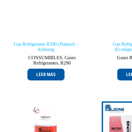
Gas Refrigerante R290 (Natural) –
Gas Refri
Iceloong
(Ecológi
CONSUMIBLES
,
Gases
Gases R
Refrigerantes
,
R290
LEER MÁS
LE