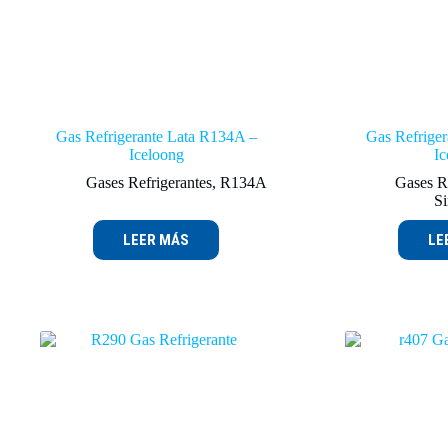
Gas Refrigerante Lata R134A –
Gas Refriger
Iceloong
Ic
Gases Refrigerantes
,
R134A
Gases R
Si
LEER MÁS
LE