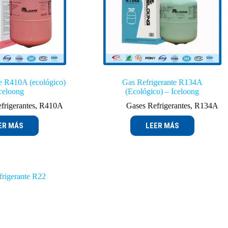
e R410A (ecológico)
Gas Refrigerante R134A
Iceloong
(Ecológico) – Iceloong
frigerantes
,
R410A
Gases Refrigerantes
,
R134A
ER MÁS
LEER MÁS