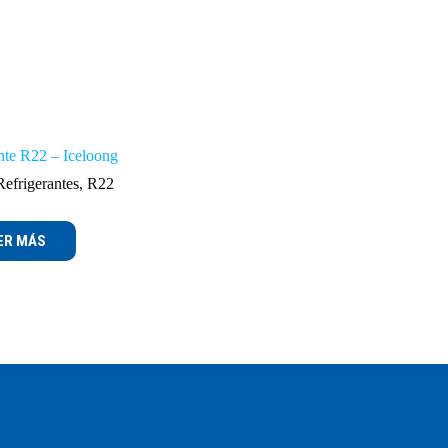
nte R22 – Iceloong
efrigerantes
,
R22
ER MÁS