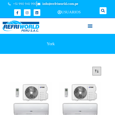
+51 990 941 990
info@refriworld.com.pe
USUARIOS
York