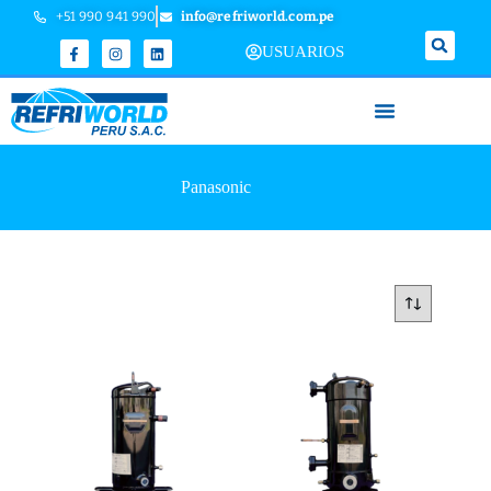
+51 990 941 990
info@refriworld.com.pe
USUARIOS
Panasonic