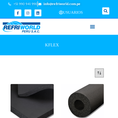
+51 990 941 990
info@refriworld.com.pe
USUARIOS
KFLEX