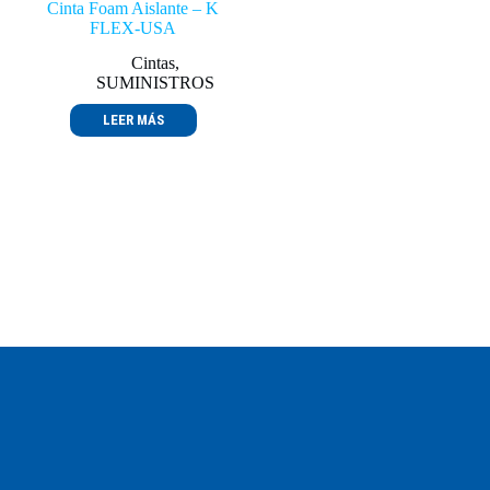
Cinta Foam Aislante – K
FLEX-USA
Cintas
,
SUMINISTROS
LEER MÁS