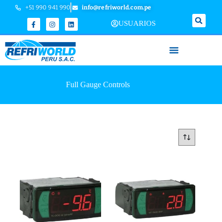
+51 990 941 990
info@refriworld.com.pe
USUARIOS
Full Gauge Controls