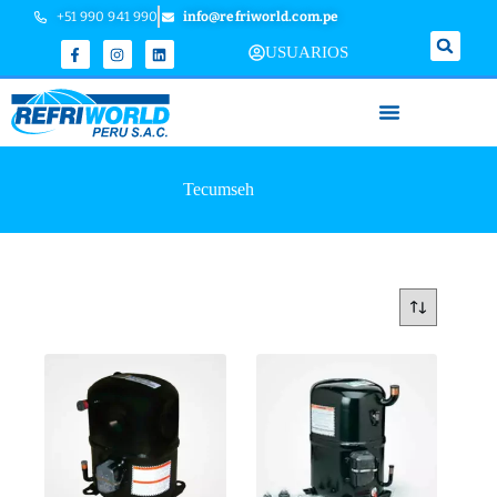
+51 990 941 990
info@refriworld.com.pe
USUARIOS
Tecumseh