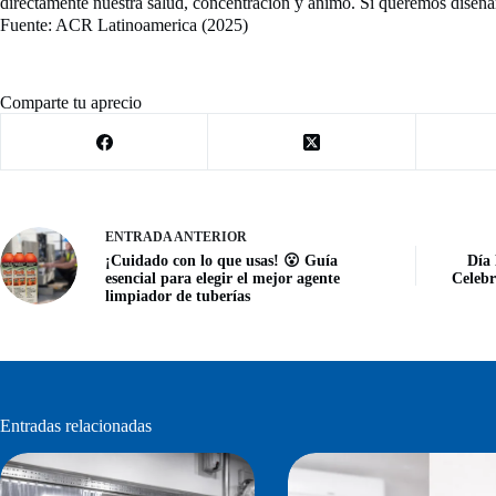
directamente nuestra salud, concentración y ánimo. Si queremos dise
Fuente: ACR Latinoamerica (2025)
Comparte tu aprecio
ENTRADA
ANTERIOR
Día 
¡Cuidado con lo que usas! 😮 Guía
Celebr
esencial para elegir el mejor agente
limpiador de tuberías
Entradas relacionadas