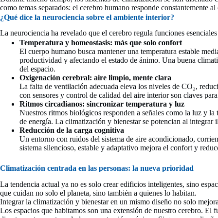
como temas separados: el cerebro humano responde constantemente al ent
¿Qué dice la neurociencia sobre el ambiente interior?
La neurociencia ha revelado que el cerebro regula funciones esenciale
Temperatura y homeostasis: más que solo confort
El cuerpo humano busca mantener una temperatura estable media
productividad y afectando el estado de ánimo. Una buena climati
del espacio.
Oxigenación cerebral: aire limpio, mente clara
La falta de ventilación adecuada eleva los niveles de CO₂, reduc
con sensores y control de calidad del aire interior son claves p
Ritmos circadianos: sincronizar temperatura y luz
Nuestros ritmos biológicos responden a señales como la luz y la te
de energía. La climatización y bienestar se potencian al integrar
Reducción de la carga cognitiva
Un entorno con ruidos del sistema de aire acondicionado, corrien
sistema silencioso, estable y adaptativo mejora el confort y reduce
Climatización centrada en las personas: la nueva prioridad
La tendencia actual ya no es solo crear edificios inteligentes, sino esp
que cuidan no solo el planeta, sino también a quienes lo habitan.
Integrar la climatización y bienestar en un mismo diseño no solo mejor
Los espacios que habitamos son una extensión de nuestro cerebro. El fu