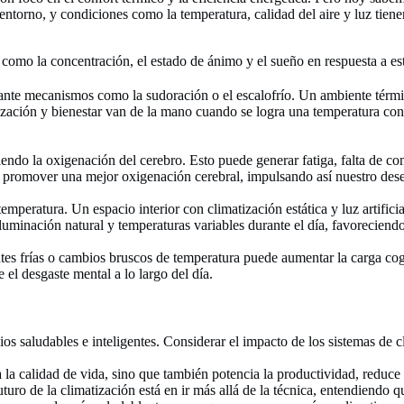
orno, y condiciones como la temperatura, calidad del aire y luz tienen
s como la concentración, el estado de ánimo y el sueño en respuesta a 
nte mecanismos como la sudoración o el escalofrío. Un ambiente térmi
zación y bienestar van de la mano cuando se logra una temperatura cons
iendo la oxigenación del cerebro. Esto puede generar fatiga, falta de c
ara promover una mejor oxigenación cerebral, impulsando así nuestro de
mperatura. Un espacio interior con climatización estática y luz artificia
 iluminación natural y temperaturas variables durante el día, favoreciend
tes frías o cambios bruscos de temperatura puede aumentar la carga cog
 el desgaste mental a lo largo del día.
acios saludables e inteligentes. Considerar el impacto de los sistemas d
a la calidad de vida, sino que también potencia la productividad, reduc
turo de la climatización está en ir más allá de la técnica, entendiendo