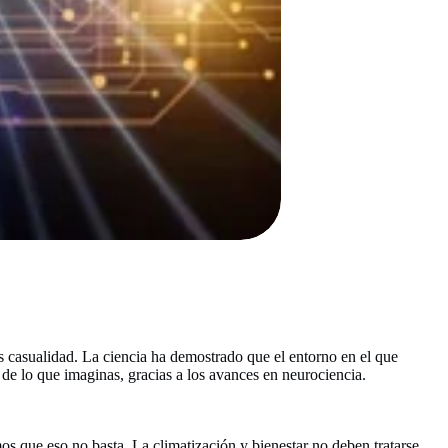
 casualidad. La ciencia ha demostrado que el entorno en el que
e lo que imaginas, gracias a los avances en neurociencia.
os que eso no basta. La climatización y bienestar no deben tratarse