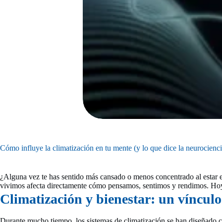
Cómo influye la climatización en tu mente (y lo que dice la neurocienci
¿Alguna vez te has sentido más cansado o menos concentrado al estar 
vivimos afecta directamente cómo pensamos, sentimos y rendimos. Hoy 
Climatización y bienestar: un vínculo
Durante mucho tiempo, los sistemas de climatización se han diseñado co