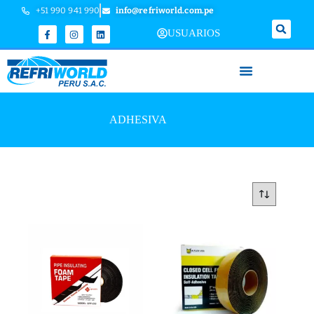
+51 990 941 990
info@refriworld.com.pe
USUARIOS
ADHESIVA