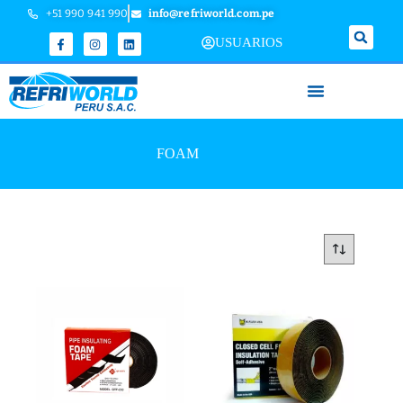
+51 990 941 990
info@refriworld.com.pe
USUARIOS
FOAM