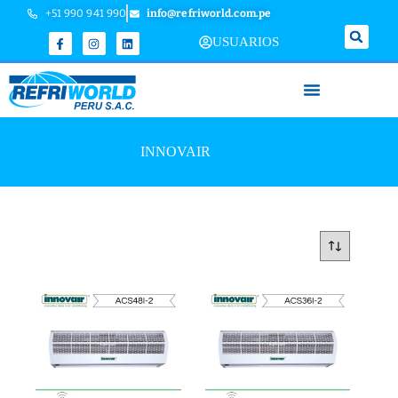
+51 990 941 990
info@refriworld.com.pe
USUARIOS
INNOVAIR