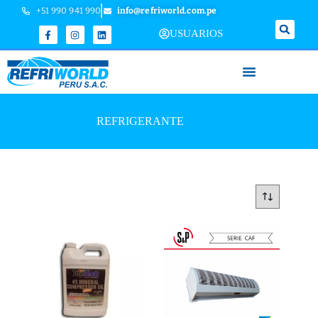
+51 990 941 990
info@refriworld.com.pe
USUARIOS
REFRIGERANTE