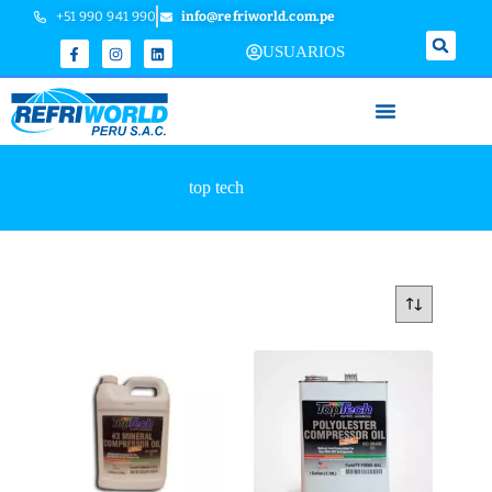
+51 990 941 990
info@refriworld.com.pe
USUARIOS
top tech