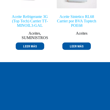
Aceite Refrigerante 3G
Aceite Sintetico RL68
(Top Tech) Carrier TT-
Carrier por BVA Toptech
MINOIL3-GAL
POE68
Aceites
,
Aceites
SUMINISTROS
LEER MÁS
LEER MÁS