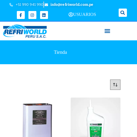
+51 990 941 990
info@refriworld.com.pe
USUARIOS
Tienda