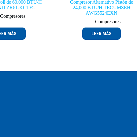
oll de 60,000 BTU/H
Compresor Alternativo Pistón de
D ZR61-KCTF5
24,000 BTU/H TECUMSEH
AWG5524EXN
Compresores
Compresores
EER MÁS
LEER MÁS