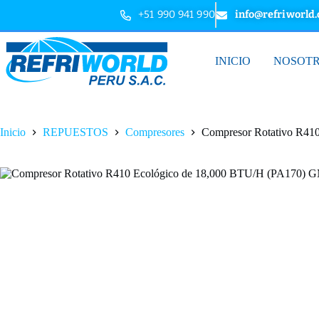
+51 990 941 990
info@refriworld
INICIO
NOSOT
Inicio
REPUESTOS
Compresores
Compresor Rotativo R41