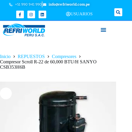
+51 990 941 990
info@refriworld.com.pe
USUARIOS
Inicio
REPUESTOS
Compresores
Compresor Scroll R-22 de 60,000 BTU/H SANYO
CSB353H6B