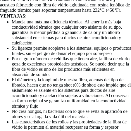
acustico fabricado con fibra de vidrio aglutinada con resina fenólica de
fraguado térmico para soportar temperaturas hasta 232°C (450°F).
VENTAJAS:
Maneja una máxima eficiencia térmica. Al tener la más baja
conductividad térmica que cualquier otro aislante de su tipo,
garantiza la menor pérdida o ganancia de calor y un ahorro
substancial en sistemas para ductos de aire acondicionado y
calefacción.
Su ligereza permite acoplarse a los sistemas, equipos o productos
finales, sin el peligro de dañar el equipo por sobrepeso
Por el gran número de celdillas que tienen aire, la fibra de vidrio
goza de excelentes propiedades acústicas. Se puede decir que la
fibra de vidrio es uno de los productos más eficientes en
absorción de sonido.
El diámetro y la longitud de nuestra fibra, además del tipo de
fibrado, hacen que no tenga shot (0% de shot) esto impide que el
aislamiento se asiente en los sistemas para ductos de aire
acondicionado y calefacción sujetos a vibraciones. Al conservar
su forma original se garantiza uniformidad en la conductividad
térmica y flujo
No crea hongos, ni bacterias con lo que se evita la aparición de
olores y se alarga la vida útil del material.
Las características de los rollos y las propiedades de la fibra de
vidrio le permiten al material recuperar su forma y espesor