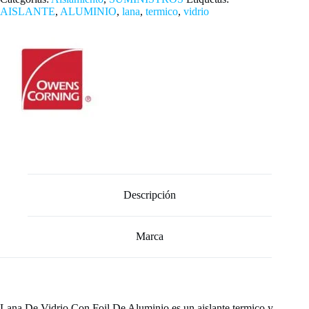
AISLANTE
,
ALUMINIO
,
lana
,
termico
,
vidrio
Descripción
Marca
Lana De Vidrio Con Foil De Aluminio es un aislante termico y