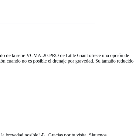
ado de la serie VCMA-20-PRO de Little Giant ofrece una opción de
ción cuando no es posible el drenaje por gravedad. Su tamaño reducido
a brevedad posible! 💪. Gracias por tu visita. Síguenos