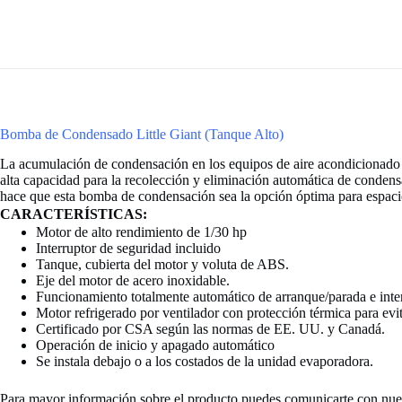
Bomba de Condensado Little Giant (Tanque Alto)
La acumulación de condensación en los equipos de aire acondicionad
alta capacidad para la recolección y eliminación automática de conden
hace que esta bomba de condensación sea la opción óptima para espaci
CARACTERÍSTICAS:
Motor de alto rendimiento de 1/30 hp
Interruptor de seguridad incluido
Tanque, cubierta del motor y voluta de ABS.
Eje del motor de acero inoxidable.
Funcionamiento totalmente automático de arranque/parada e inte
Motor refrigerado por ventilador con protección térmica para evit
Certificado por CSA según las normas de EE. UU. y Canadá.
Operación de inicio y apagado automático
Se instala debajo o a los costados de la unidad evaporadora.
Para mayor información sobre el producto puedes comunicarte con nue