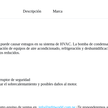
Descripción
Marca
o puede causar estragos en su sistema de HVAC. La bomba de condens
sación de equipos de aire acondicionado, refrigeración y deshumidifica
os reducidos.
rruptor de seguridad
ar el sobrecalentamiento y posibles daños al motor.
stro equipo de ventas en
info@refriworld.com.pe
¡Te responderemos a l