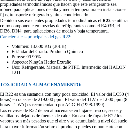
propiedades termodinámicas que hacen que este refrigerante sea
idóneo para aplicaciones de alta y media temperatura en instalaciones
fijas, transporte refrigerado y aire acondicionado.
Debido a sus excelentes propiedades termodinámicas el
R22
se utiliza
como componente en mezclas de refrigerantes como el R403B, el
DI36, DI44, para aplicaciones de media y baja temperatura.
Características principales del gas R22:
Volumen: 13.600 KG (30LB)
Estándar del Grado: Producto Químico
Pureza: 99.99%
Aspecto: Ningún Hedor Extraño
Uso: Refrigerante, Material de PTFE, Intermedio del HALÓN
1211
TOXICIDAD Y ALMACENAMIENTO:
El R22 es una sustancia con muy poca toxicidad. El valor del LC50 (4
horas) en ratas es de 219.000 ppm. El valor del TLV de 1.000 ppm (8
horas – TWA) es recomendado por ACGIH (1998-1999).
Los envases de R22 deben almacenarse en lugares frescos, secos y
ventilados alejados de fuentes de calor. En caso de fuga de R22 los
vapores son más pesados que el aire y se acumularán a nivel del suelo.
Para mayor información sobre el producto puedes comunicarte con