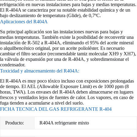
refrigeración en nuevas instalaciones para bajas y medias temperaturas.
El R-404A se caracteriza por su notable estabilidad química y de un
bajo deslizamiento de temperatura (Glide), de 0,7ºC.
Aplicaciones del R404A
Su principal aplicación son las instalaciones nuevas para bajas y
medias temperaturas. También existe la posibilidad de reconvertir una
instalación de R-502 a R-404A, eliminando el 95% del aceite mineral
o alquilbencénico original, por un aceite polioléster. Es necesario
cambiar el filtro secador (recomendable tamiz molecular XH9 y XH7),
la válvula de expansión por una de R-404A, y sobredimensionar el
condensador.
Toxicidad y almacenamiento del R404A:
El R-404A es muy poco tóxico incluso con exposiciones prolongadas
de tiempo. El AEL (Allowable Exposure Limit) es de 1000 ppm (8
horas, TWA). Los envases del R-404A deben almacenarse en lugares
frescos y ventilados lejos de fuentes de calor. Los vapores, en caso de
fuga tienden a acumularse a nivel del suelo.
FICHA TECNICA DEL GAS REFRIGERANTE R-404
Producto:
R404A refrigerante mixto