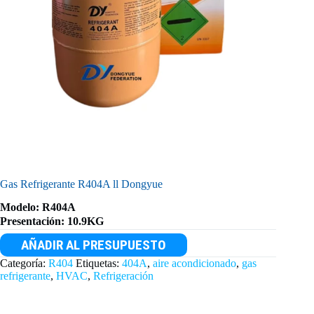
Gas Refrigerante R404A ll Dongyue
Modelo: R404A
Presentación: 10.9KG
AÑADIR AL PRESUPUESTO
Categoría:
R404
Etiquetas:
404A
,
aire acondicionado
,
gas
refrigerante
,
HVAC
,
Refrigeración