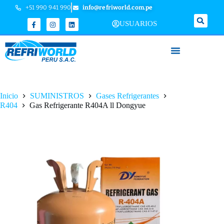
+51 990 941 990
info@refriworld.com.pe
USUARIOS
Inicio
SUMINISTROS
Gases Refrigerantes
R404
Gas Refrigerante R404A ll Dongyue