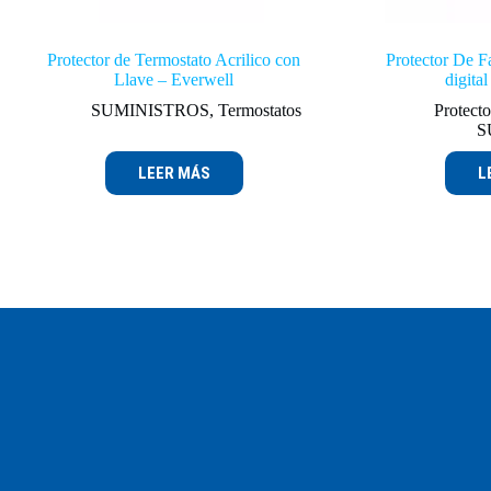
Protector de Termostato Acrilico con
Protector De Fa
Llave – Everwell
digit
SUMINISTROS
,
Termostatos
Protecto
S
LEER MÁS
L