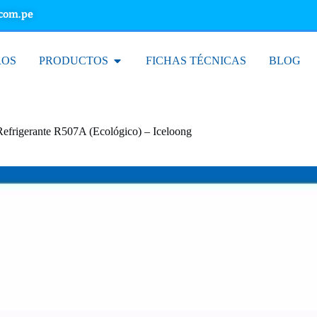
.com.pe
ROS
PRODUCTOS
FICHAS TÉCNICAS
BLOG
efrigerante R507A (Ecológico) – Iceloong