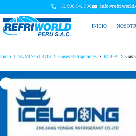
+51 990 941 990
info@refriworld
INICIO
NOSOT
Inicio
SUMINISTROS
Gases Refrigerantes
R507A
Gas R