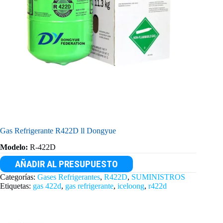
Gas Refrigerante R422D ll Dongyue
Modelo:
R-422D
AÑADIR AL PRESUPUESTO
Categorías:
Gases Refrigerantes
,
R422D
,
SUMINISTROS
Etiquetas:
gas 422d
,
gas refrigerante
,
iceloong
,
r422d