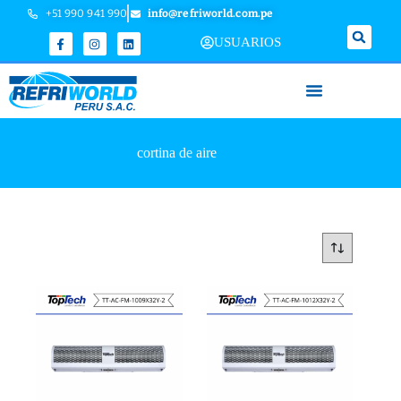
+51 990 941 990
info@refriworld.com.pe
USUARIOS
cortina de aire