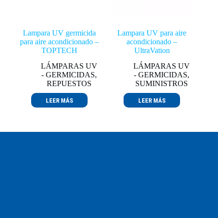
Lampara UV germicida
Lampara UV para aire
para aire acondicionado –
acondicionado –
TOPTECH
UltraVation
LÁMPARAS UV
LÁMPARAS UV
- GERMICIDAS
,
- GERMICIDAS
,
REPUESTOS
SUMINISTROS
LEER MÁS
LEER MÁS