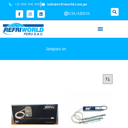
+51 990 941 990
info@refriworld.com.pe
USUARIOS
lampara uv