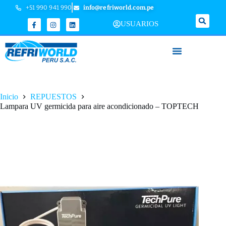
+51 990 941 990
info@refriworld.com.pe
USUARIOS
Inicio
REPUESTOS
Lampara UV germicida para aire acondicionado – TOPTECH