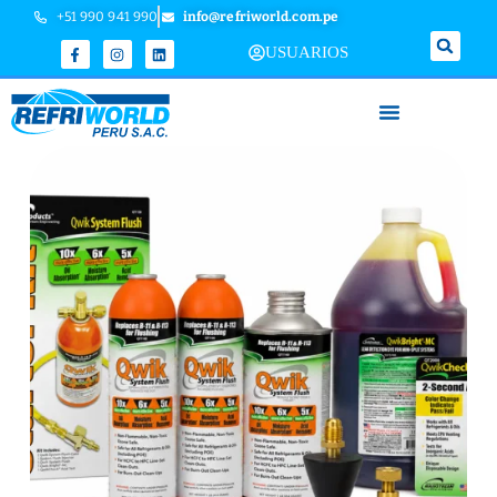
+51 990 941 990
info@refriworld.com.pe
USUARIOS