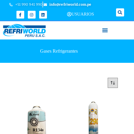
+51 990 941 990
info@refriworld.com.pe
USUARIOS
Gases Refrigerantes