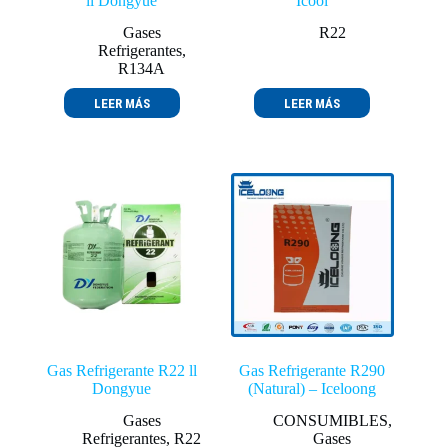
ll Dongyue
Icool
Gases
R22
Refrigerantes
,
R134A
LEER MÁS
LEER MÁS
Gas Refrigerante R22 ll
Gas Refrigerante R290
Dongyue
(Natural) – Iceloong
Gases
CONSUMIBLES
,
Refrigerantes
,
R22
Gases