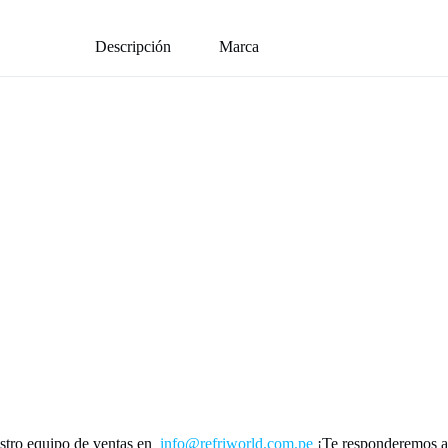
Descripción
Marca
stro equipo de ventas en
info@refriworld.com.pe
¡Te responderemos a 