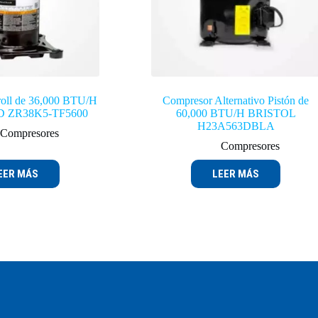
oll de 36,000 BTU/H
Compresor Alternativo Pistón de
 ZR38K5-TF5600
60,000 BTU/H BRISTOL
H23A563DBLA
Compresores
Compresores
EER MÁS
LEER MÁS