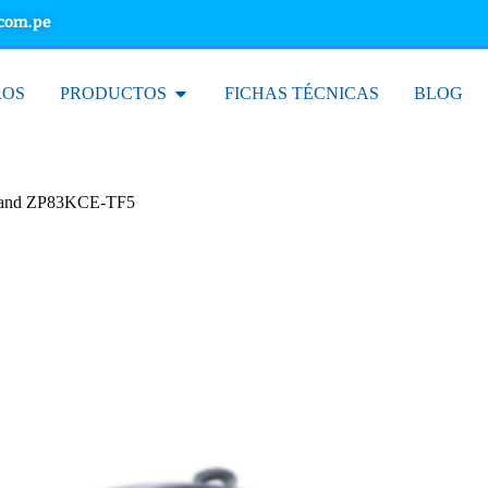
.com.pe
ROS
PRODUCTOS
FICHAS TÉCNICAS
BLOG
eland ZP83KCE-TF5