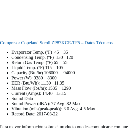
Compresor Copeland Scroll ZP83KCE-TF5 – Datos Técnicos
Evaporator Temp. (ºF) 45 35
Condensing Temp. (ºF) 130 120
Return Gas Temp. (ºF) 65 55
Liquid Temp. (ºF) 115 105
Capacity (Btu/hr) 106000 94000
Power (W): 9380 8300
EER (Btu/Wh): 11.30 11.35
Mass Flow (Ibs/hr): 1535 1290
Current (Amps): 14.40 13.15
Sound Data
Sound Power (dBA): 77 Avg 82 Max
Vibration (mils(peak-peak)): 3.0 Avg 4.5 Max
Record Date: 2017-03-22
Para mayor información sobre el producto puedes comunicarte con nue