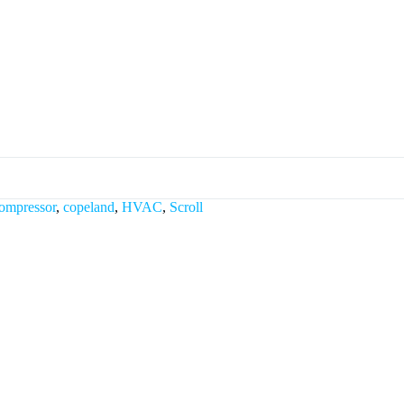
ompressor
,
copeland
,
HVAC
,
Scroll