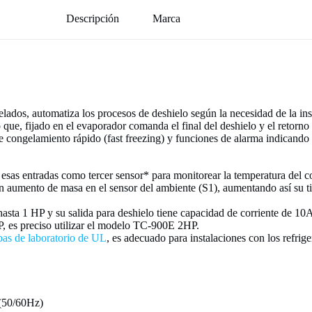
Descripción
Marca
elados, automatiza los procesos de deshielo según la necesidad de la ins
que, fijado en el evaporador comanda el final del deshielo y el retorno
 congelamiento rápido (fast freezing) y funciones de alarma indicando 
e esas entradas como tercer sensor* para monitorear la temperatura del c
ar un aumento de masa en el sensor del ambiente (S1), aumentando así su 
sta 1 HP y su salida para deshielo tiene capacidad de corriente de 10
P, es preciso utilizar el modelo TC-900E 2HP.
bas de laboratorio de UL
, es adecuado para instalaciones con los refri
(50/60Hz)