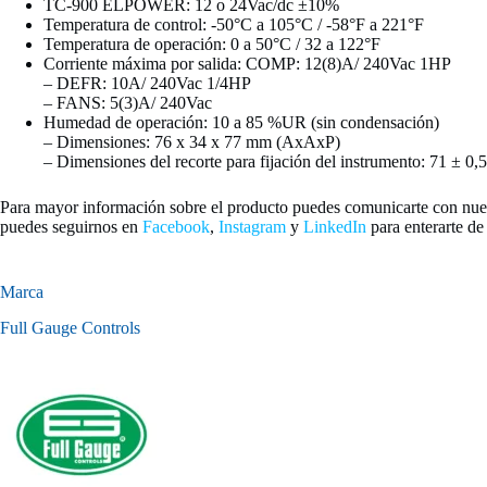
TC-900 ELPOWER: 12 o 24Vac/dc ±10%
Temperatura de control: -50°C a 105°C / -58°F a 221°F
Temperatura de operación: 0 a 50°C / 32 a 122°F
Corriente máxima por salida: COMP: 12(8)A/ 240Vac 1HP
– DEFR: 10A/ 240Vac 1/4HP
– FANS: 5(3)A/ 240Vac
Humedad de operación: 10 a 85 %UR (sin condensación)
– Dimensiones: 76 x 34 x 77 mm (AxAxP)
– Dimensiones del recorte para fijación del instrumento: 71 ± 0,
Para mayor información sobre el producto puedes comunicarte con nue
puedes seguirnos en
Facebook
,
Instagram
y
LinkedIn
para enterarte de
Marca
Full Gauge Controls