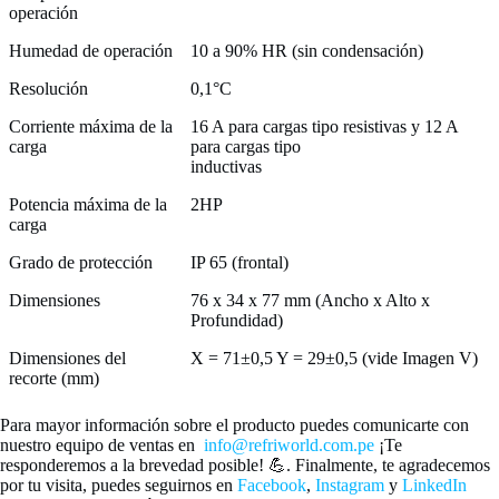
operación
Humedad de operación
10 a 90% HR (sin condensación)
Resolución
0,1°C
Corriente máxima de la
16 A para cargas tipo resistivas y 12 A
carga
para cargas tipo
inductivas
Potencia máxima de la
2HP
carga
Grado de protección
IP 65 (frontal)
Dimensiones
76 x 34 x 77 mm (Ancho x Alto x
Profundidad)
Dimensiones del
X = 71±0,5 Y = 29±0,5 (vide Imagen V)
recorte (mm)
Para mayor información sobre el producto puedes comunicarte con
nuestro equipo de ventas en
info@refriworld.com.pe
¡Te
responderemos a la brevedad posible! 💪. Finalmente, te agradecemos
por tu visita, puedes seguirnos en
Facebook
,
Instagram
y
LinkedIn