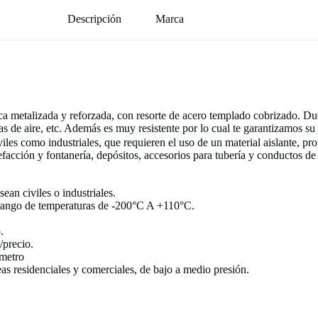
Descripción
Marca
ica metalizada y reforzada, con resorte de acero templado cobrizado. Duc
as de aire, etc. Además es muy resistente por lo cual te garantizamos su
iles como industriales, que requieren el uso de un material aislante, p
lefacción y fontanería, depósitos, accesorios para tubería y conductos de
ean civiles o industriales.
rango de temperaturas de
-200°C A +110°C
.
.
/precio.
ámetro
as residenciales y comerciales, de bajo a medio presión.