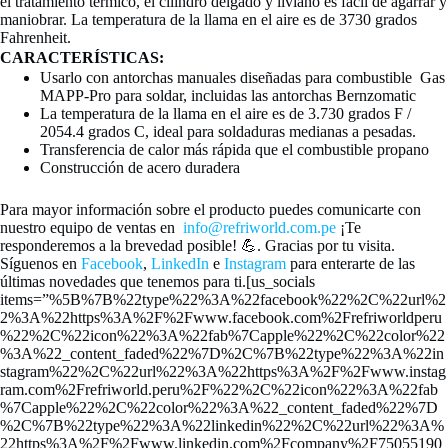
el tratamiento térmico, el cilindro delgado y liviano es fácil de agarrar y
maniobrar. La temperatura de la llama en el aire es de 3730 grados
Fahrenheit.
CARACTERÍSTICAS:
Usarlo con antorchas manuales diseñadas para combustible Gas
MAPP-Pro para soldar, incluidas las antorchas Bernzomatic
La temperatura de la llama en el aire es de 3.730 grados F /
2054.4 grados C, ideal para soldaduras medianas a pesadas.
Transferencia de calor más rápida que el combustible propano
Construcción de acero duradera
Para mayor información sobre el producto puedes comunicarte con
nuestro equipo de ventas en
info@refriworld.com.pe
¡Te
responderemos a la brevedad posible! 💪. Gracias por tu visita.
Síguenos en
Facebook
,
LinkedIn
e
Instagram
para enterarte de las
últimas novedades que tenemos para ti.[us_socials
items=”%5B%7B%22type%22%3A%22facebook%22%2C%22url%2
2%3A%22https%3A%2F%2Fwww.facebook.com%2Frefriworldperu
%22%2C%22icon%22%3A%22fab%7Capple%22%2C%22color%22
%3A%22_content_faded%22%7D%2C%7B%22type%22%3A%22in
stagram%22%2C%22url%22%3A%22https%3A%2F%2Fwww.instag
ram.com%2Frefriworld.peru%2F%22%2C%22icon%22%3A%22fab
%7Capple%22%2C%22color%22%3A%22_content_faded%22%7D
%2C%7B%22type%22%3A%22linkedin%22%2C%22url%22%3A%
22https%3A%2F%2Fwww.linkedin.com%2Fcompany%2F75055190