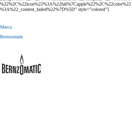
%22%2C%22icon%22%3A%22fab%7Capple%22%2C%22color%22
%3A%22_content_faded%22%7D%5D” style=”colored”]
Marca
Bernzomatic