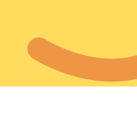
ok
,
Instagram
y
LinkedIn
para enterarte de las últimas novedades que t