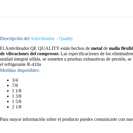
Descripción del
Antivibrador – Quality
El Antivibrador QE QUALITY están hechos de
metal
de
malla flexib
de vibraciones del compresor.
Las especificaciones de los eliminado
unidad integral sólida, se someten a pruebas exhaustivas de presión, s
el refrigerante R-410a
Medidas disponibles:
3/4
7/8
1 1/8
1 3/8
1 5/8
2 1/8
Para mayor información sobre el producto puedes comunicarte con nue