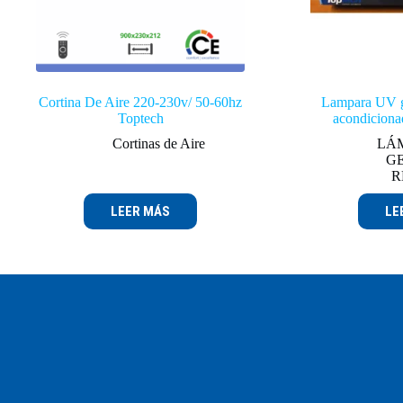
Cortina De Aire 220-230v/ 50-60hz
Lampara UV ge
Toptech
acondicio
Cortinas de Aire
LÁM
G
R
LEER MÁS
LE