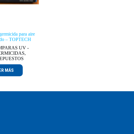
rmicida para aire
nado – TOPTECH
PARAS UV -
ERMICIDAS
,
EPUESTOS
ER MÁS