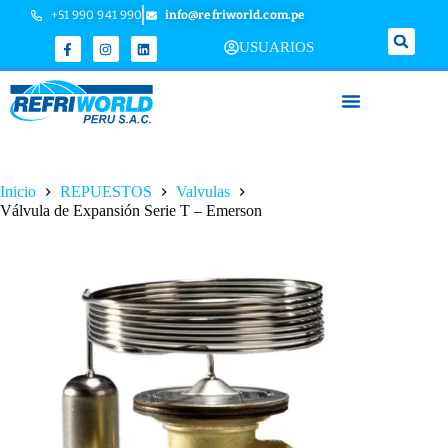
+51 990 941 990
info@refriworld.com.pe
USUARIOS
Inicio
REPUESTOS
Valvulas
Válvula de Expansión Serie T – Emerson